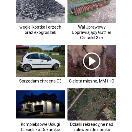
węgiel kostka i orzech
Wał Uprawowy
oraz ekogroszek
Doprawiający Guttler
Crosskil 3 m
Sprzedam citroena C3
Cielęta mięsne, MM i HO
Kompleksowe Usługi
Działki rekreacyjne nad
Ciesielsko-Dekarskie
zalewem Jeziorsko