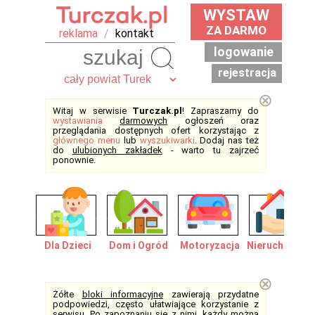
WYSTAW
ZA DARMO
reklama
/
kontakt
logowanie
Szukaj
rejestracja
⊗
Witaj w serwisie
Turczak.pl
! Zapraszamy do
wystawiania
darmowych
ogłoszeń oraz
przeglądania dostępnych ofert korzystając z
głównego menu
lub
wyszukiwarki
. Dodaj nas też
do
ulubionych zakładek
- warto tu zajrzeć
ponownie.
Dla Dzieci
Dom i Ogród
Motoryzacja
Nieruchomośc
⊗
Żółte
bloki informacyjne
zawierają przydatne
podpowiedzi, często ułatwiające korzystanie z
serwisu. Po zapoznaniu się z nimi, każdy można