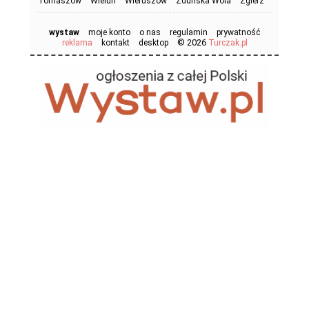
Tomaszów
Wieluń
Wieruszów
Zduńska Wola
Zgierz
wystaw
moje konto
o nas
regulamin
prywatność
© 2026
reklama
kontakt
desktop
Turczak.pl