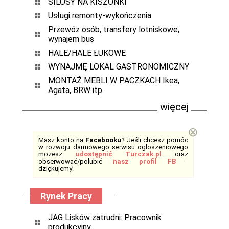
SILOSY NA KISZONKI
Usługi remonty-wykończenia
Przewóz osób, transfery lotniskowe,
wynajem bus
HALE/HALE ŁUKOWE
WYNAJMĘ LOKAL GASTRONOMICZNY
MONTAŻ MEBLI W PACZKACH Ikea,
Agata, BRW itp.
więcej
⊗
Masz konto na
Facebooku
? Jeśli chcesz pomóc
w rozwoju
darmowego
serwisu ogłoszeniowego
możesz
udostępnić Turczak.pl
oraz
obserwować/polubić
nasz profil FB
-
dziękujemy!
Rynek Pracy
JAG Lisków zatrudni: Pracownik
produkcyjny