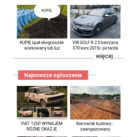
KUPIĘ opał ekogroszek
VW GOLF R 2.0 benzyna
workowany lub luz
370 koni 2015r. petarda
więcej
Najnowsze ogłoszenia
FIAT 125P WYNAJEM
Kierownik budowy -
RÓŻNE OKAZJE
zaangażowany