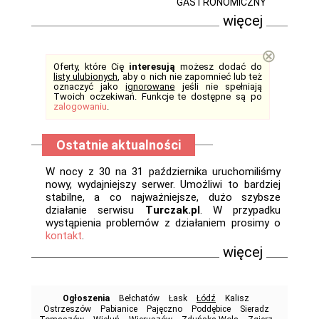
GASTRONOMICZNY
więcej
⊗
Oferty, które Cię
interesują
możesz dodać do
listy ulubionych
, aby o nich nie zapomnieć lub też
oznaczyć jako
ignorowane
jeśli nie spełniają
Twoich oczekiwań. Funkcje te dostępne są po
zalogowaniu
.
Ostatnie aktualności
W nocy z 30 na 31 października uruchomiliśmy
nowy, wydajniejszy serwer. Umożliwi to bardziej
stabilne, a co najważniejsze, dużo szybsze
działanie serwisu
Turczak.pl
. W przypadku
wystąpienia problemów z działaniem prosimy o
kontakt
.
więcej
Ogłoszenia
Bełchatów
Łask
Łódź
Kalisz
Ostrzeszów
Pabianice
Pajęczno
Poddębice
Sieradz