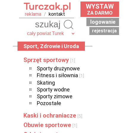
WYSTAW
ZA DARMO
reklama
/
kontakt
logowanie
Szukaj
rejestracja
Sport, Zdrowie i Uroda
Sprzęt sportowy
[1]
Sporty drużynowe
Fitness i siłownia
[1]
Skating
Sporty wodne
Sporty zimowe
Pozostałe
Kaski i ochraniacze
[5]
Obuwie sportowe
[1]