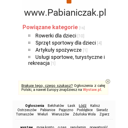
Powiązane kategorie
[16]
Rowerki dla dzieci
[10]
Sprzęt sportowy dla dzieci
[4]
Artykuły spożywcze
[1]
Usługi sportowe, turystyczne i
rekreacja
[1]
⊗
Brakuje tego, czego szukasz?
Ogłoszenia z całej
Polski, a nawet Europy znajdziesz na
Wystaw.pl
.
Ogłoszenia
Bełchatów
Łask
Łódź
Kalisz
Ostrzeszów
Pabianice
Pajęczno
Poddębice
Sieradz
Tomaszów
Wieluń
Wieruszów
Zduńska Wola
Zgierz
wystaw
moje konto
o nas
regulamin
prywatność