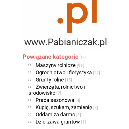
Powiązane kategorie
[144]
Maszyny rolnicze
[91]
Ogrodnictwo i florystyka
[22]
Grunty rolne
[15]
Zwierzęta, rolnictwo i
środowisko
[7]
Praca sezonowa
[4]
Kupię, szukam, zamienię
[3]
Oddam za darmo
[1]
Dzierżawa gruntów
[1]