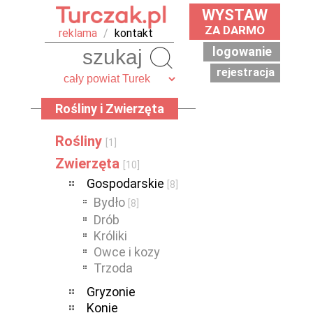
WYSTAW
ZA DARMO
reklama
/
kontakt
logowanie
Szukaj
rejestracja
Rośliny i Zwierzęta
Rośliny
[1]
Zwierzęta
[10]
Gospodarskie
[8]
Bydło
[8]
Drób
Króliki
Owce i kozy
Trzoda
Gryzonie
Konie