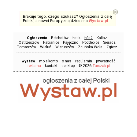
⊗
Brakuje tego, czego szukasz?
Ogłoszenia z całej
Polski, a nawet Europy znajdziesz na
Wystaw.pl
.
Ogłoszenia
Bełchatów
Łask
Łódź
Kalisz
Ostrzeszów
Pabianice
Pajęczno
Poddębice
Sieradz
Tomaszów
Wieluń
Wieruszów
Zduńska Wola
Zgierz
wystaw
moje konto
o nas
regulamin
prywatność
© 2026
reklama
kontakt
desktop
Turczak.pl