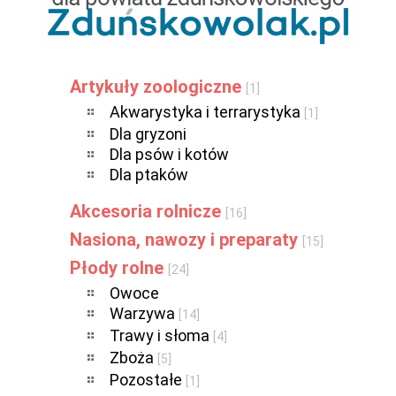
Artykuły zoologiczne
[1]
Akwarystyka i terrarystyka
[1]
Dla gryzoni
Dla psów i kotów
Dla ptaków
Akcesoria rolnicze
[16]
Nasiona, nawozy i preparaty
[15]
Płody rolne
[24]
Owoce
Warzywa
[14]
Trawy i słoma
[4]
Zboża
[5]
Pozostałe
[1]