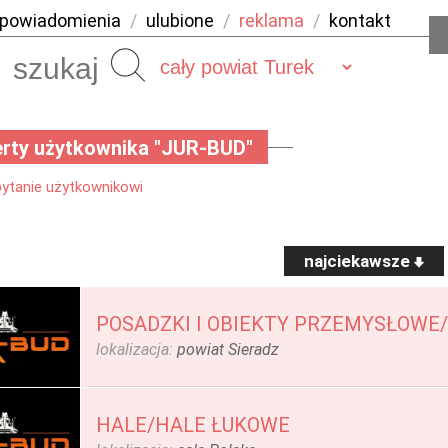
powiadomienia
/
ulubione
/
reklama
/
kontakt
Szukaj
rty użytkownika "JUR-BUD"
pytanie użytkownikowi
najciekawsze
POSADZKI I OBIEKTY PRZEMYSŁOWE
lokalizacja:
powiat Sieradz
HALE/HALE ŁUKOWE