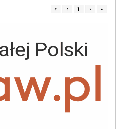
«
‹
1
›
»