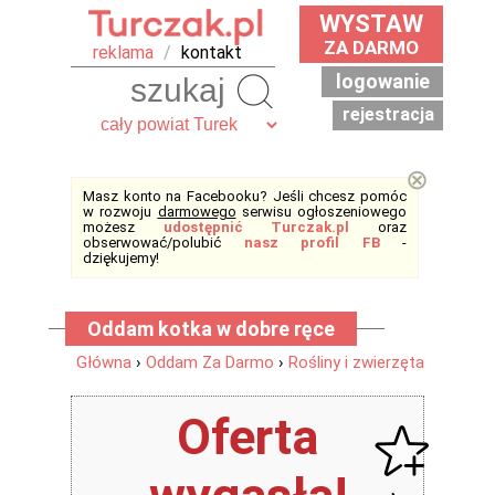
WYSTAW
ZA DARMO
reklama
/
kontakt
logowanie
Szukaj
rejestracja
⊗
Masz konto na Facebooku? Jeśli chcesz pomóc
w rozwoju
darmowego
serwisu ogłoszeniowego
możesz
udostępnić Turczak.pl
oraz
obserwować/polubić
nasz profil FB
-
dziękujemy!
Oddam kotka w dobre ręce
Główna
›
Oddam Za Darmo
›
Rośliny i zwierzęta
Oferta