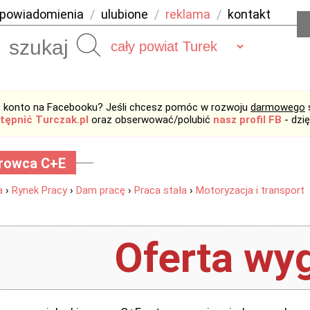
powiadomienia
/
ulubione
/
reklama
/
kontakt
Szukaj
 konto na Facebooku? Jeśli chcesz pomóc w rozwoju
darmowego
tępnić Turczak.pl
oraz obserwować/polubić
nasz profil FB
- dzi
erowca C+E
a
›
Rynek Pracy
›
Dam pracę
›
Praca stała
›
Motoryzacja i transport
Oferta wyg