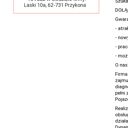
Szuka
Laski 10a, 62-731 Przykona
DOŁĄ
Gwara
- atr
- now
- pra
- moż
O nas
Firma
zajmu
diagn
pełni
Pojaz
Reali
obsłu
dział
Dynam