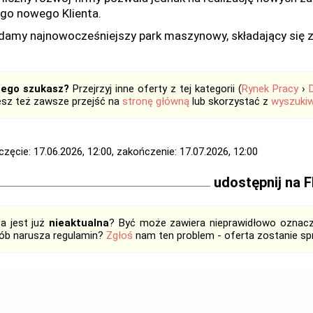
go nowego Klienta.
damy najnowocześniejszy park maszynowy, składający się 
tego szukasz?
Przejrzyj inne oferty z tej kategorii (
Rynek Pracy
›
sz też zawsze przejść na
stronę główną
lub skorzystać z
wyszukiw
zęcie: 17.06.2026, 12:00, zakończenie: 17.07.2026, 12:00
udostępnij na 
ta jest już
nieaktualna
? Być może zawiera nieprawidłowo oznaczo
ób narusza regulamin?
Zgłoś
nam ten problem - oferta zostanie 