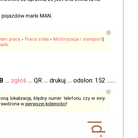
z pojazdów marki MAN..
⊗
Dam pracę
›
Praca stała
›
Motoryzacja i transport
).
arki
.
FB
zgłoś
QR
drukuj
odsłon: 152
⊗
ną lokalizację, błędny numer telefonu czy w inny
sprawdzona w
pierwszej kolejności
!