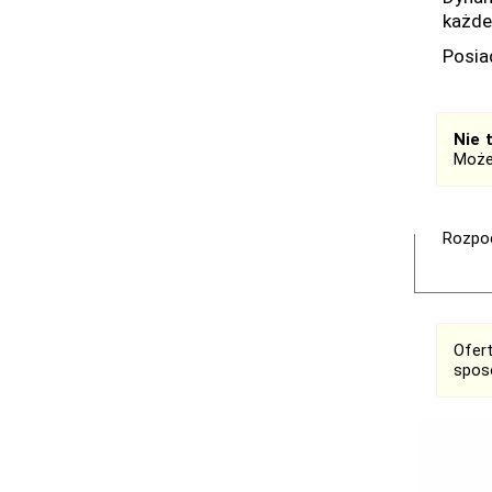
każde
Posia
Nie 
Może
Rozpoc
Ofer
spos