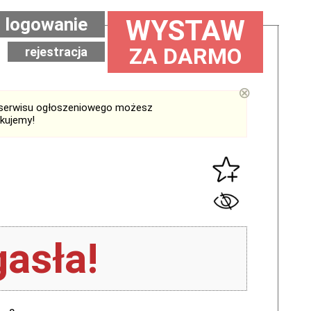
logowanie
WYSTAW
ZA DARMO
rejestracja
⊗
serwisu ogłoszeniowego możesz
ękujemy!
asła!