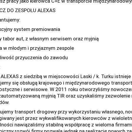
sz pracy jako kierowca C+E w transporcie międzynarodow
CZ DO ZESPOŁU ALEXAS
ntujemy:
akcyjny system premiowania
y tabor aut, z własnym serwisem oraz myjnią
ca w młodym i przyjaznym zespole
liwość przyuczenia do zawodu
:
 ALEXAS z siedzibą w miejscowości Laski / k. Turku istnieje
jemy się obsługą krajowego i międzynarodowego transpor
ostyczne i serwisowe. W 2011 roku otworzyliśmy nowocze
 zautomatyzowaną myjnią TIR oraz uzyskaliśmy zezwolenie 
dów.
zujemy transport drogowy przy wykorzystaniu własnego, 
giwany jest przez wykwalifikowanych kierowców z wielolet
alności nawiązaliśmy stabilną współpracę z wieloma firmami
iczny rozwój firmy pozwala jednak na realizację nowych za