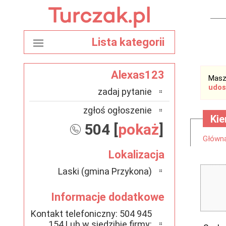
Lista kategorii
Alexas123
Masz
udos
zadaj pytanie
zgłoś ogłoszenie
Ki
504 [
pokaż
]
Główn
Lokalizacja
Laski (gmina Przykona)
Informacje dodatkowe
Kontakt telefoniczny: 504 945
154 Lub w siedzibie firmy: