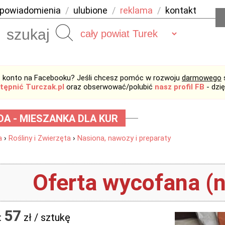
powiadomienia
/
ulubione
/
reklama
/
kontakt
Szukaj
 konto na Facebooku? Jeśli chcesz pomóc w rozwoju
darmowego
tępnić Turczak.pl
oraz obserwować/polubić
nasz profil FB
- dzi
DA - MIESZANKA DLA KUR
a
›
Rośliny i Zwierzęta
›
Nasiona, nawozy i preparaty
Oferta wycofana (n
57
:
zł / sztukę