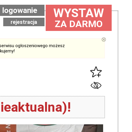
logowanie
WYSTAW
ZA DARMO
rejestracja
⊗
serwisu ogłoszeniowego możesz
ękujemy!
ieaktualna)!