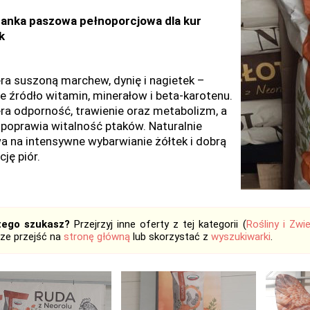
anka paszowa pełnoporcjowa dla kur
k
ra suszoną marchew, dynię i nagietek –
e źródło witamin, minerałow i beta-karotenu.
ra odporność, trawienie oraz metabolizm, a
 poprawia witalność ptaków. Naturalnie
a na intensywne wybarwianie żółtek i dobrą
ję piór.
tego szukasz?
Przejrzyj inne oferty z tej kategorii (
Rośliny i Zwi
ze przejść na
stronę główną
lub skorzystać z
wyszukiwarki
.