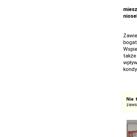
miesz
niose
Zawie
bogat
Wspie
także
wpływ
kondyc
Nie 
zaws