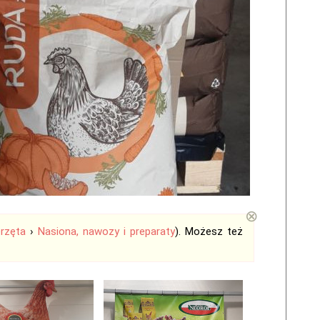
⊗
erzęta
›
Nasiona, nawozy i preparaty
). Możesz też