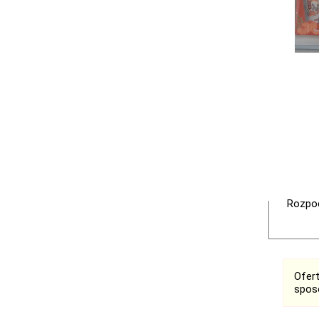
Rozpoc
Ofer
spos