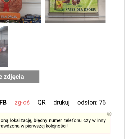
e zdjęcia
 FB
zgłoś
QR
drukuj
odsłon: 76
⊗
ną lokalizację, błędny numer telefonu czy w inny
sprawdzona w
pierwszej kolejności
!