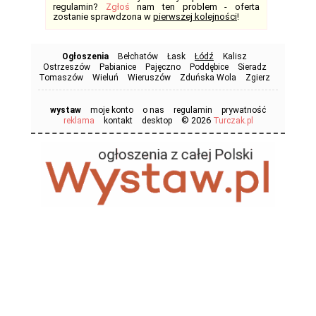
regulamin?
Zgłoś
nam ten problem - oferta
zostanie sprawdzona w
pierwszej kolejności
!
Ogłoszenia
Bełchatów
Łask
Łódź
Kalisz
Ostrzeszów
Pabianice
Pajęczno
Poddębice
Sieradz
Tomaszów
Wieluń
Wieruszów
Zduńska Wola
Zgierz
wystaw
moje konto
o nas
regulamin
prywatność
© 2026
reklama
kontakt
desktop
Turczak.pl