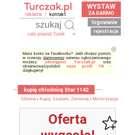
WYSTAW
ZA DARMO
reklama
/
kontakt
logowanie
Szukaj
rejestracja
⊗
Masz konto na Facebooku? Jeśli chcesz pomóc
w rozwoju
darmowego
serwisu ogłoszeniowego
możesz
udostępnić Turczak.pl
oraz
obserwować/polubić
nasz profil FB
-
dziękujemy!
kupię chłodnicę Star 1142
Główna
›
Kupię, Szukam, Zamienię
›
Motoryzacja
Oferta