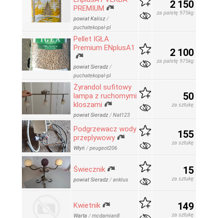
2 150
PREMIUM
za paletę 975kg
powiat Kalisz
/
puchatekopal-pl
Pellet IGŁA
Premium ENplusA1
2 100
za paletę 975kg
powiat Sieradz
/
puchatekopal-pl
Żyrandol sufitowy
50
lampa z ruchomymi
kloszami
za sztukę
powiat Sieradz
/
Nat123
Podgrzewacz wody
155
przeplywowy
za sztukę
Włyń
/
peugeot206
15
Świecznik
za sztukę
powiat Sieradz
/
anklus
149
Kwietnik
za sztukę
Warta
/
mcdamian8