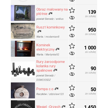
Obraz malowany na
139
płótnie
za sztukę
powiat Sieradz
/
anklus
Ruszt kominkowy
950
za sztukę
Warta
/
mcdamian8
Kominek
1 000
elektryczny
za sztukę
Warta
/
Martynka92
Rury żaroodporne
kolanka rury
90
spalinowe
za sztukę
powiat Sieradz
/
DOMCIOSDZ
50
Pompa c.o
za sztukę
Raczków
/
zdzislaw123
1 450
Węgiel -Orzech