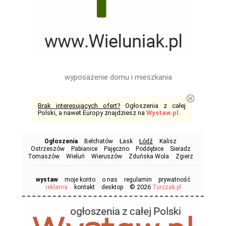
wyposażenie domu i mieszkania
⊗
Brak interesujących ofert?
Ogłoszenia z całej
Polski, a nawet Europy znajdziesz na
Wystaw.pl
.
Ogłoszenia
Bełchatów
Łask
Łódź
Kalisz
Ostrzeszów
Pabianice
Pajęczno
Poddębice
Sieradz
Tomaszów
Wieluń
Wieruszów
Zduńska Wola
Zgierz
wystaw
moje konto
o nas
regulamin
prywatność
© 2026
reklama
kontakt
desktop
Turczak.pl