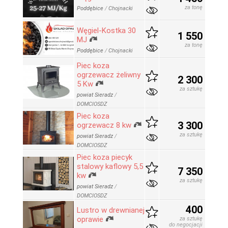
za tonę
Poddębice
/
Chojnacki
Węgiel-Kostka 30
1 550
MJ
za tonę
Poddębice
/
Chojnacki
Piec koza
ogrzewacz żeliwny
2 300
5 Kw
za sztukę
powiat Sieradz
/
DOMCIOSDZ
Piec koza
3 300
ogrzewacz 8 kw
za sztukę
powiat Sieradz
/
DOMCIOSDZ
Piec koza piecyk
stalowy kaflowy 5,5
7 350
kw
za sztukę
powiat Sieradz
/
DOMCIOSDZ
400
Lustro w drewnianej
oprawie
za sztukę
do negocjacji