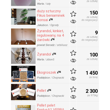
za sztukę
Warta
/
luty
duży sztuczny
150
Fikus beniaminek
za sztukę
bonsai
do negocjacji
Jakubice
/
Ogrody
Żyrandol, kinkiet,
9
regulowany, na 4
za sztukę
żarówki
do negocjacji
powiat Sieradz
/
orbiliusz
100
Żyrandol
za sztukę
Warta
/
zibon5
1 450
Ekogroszek
za tonę
Poddębice
/
Chojnacki
2 300
Pellet
za 975kg
Poddębice
/
Chojnacki
Pellet pelet
EnplusA1 VERBA