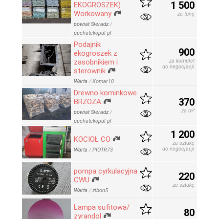
1 500
EKOGROSZEK)
Workowany
za tonę
powiat Sieradz
/
puchatekopal-pl
Podajnik
900
ekogroszek z
zasobnikiem i
za komplet
do negocjacji
sterownik
Warta
/
Komar10
Drewno kominkowe
370
BRZOZA
za m³
powiat Sieradz
/
puchatekopal-pl
1 200
KOCIOŁ CO
za sztukę
do negocjacji
Warta
/
PIOTR73
pompa cyrkulacyjna
220
CWU
za sztukę
Warta
/
zibon5
Lampa sufitowa/
80
żyrandol