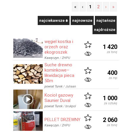
«
‹
1
2
›
»
najciekawsze
najnowsze
najtańsze
najdroższe
węgiel kostka i
1 420
orzech oraz
ekogroszek
za tonę
Kawęczyn
/
ZHPU
Suche drewno
kominkowe–
400
likwidacja pieca
za mp
50m
powiat Turek
/
Juliaan
Kocioł gazowy
1 000
Saunier Duval
za sztukę
powiat Turek
/
brukpol
2 060
PELLET DRZEWNY
za tonę
Kawęczyn
/
ZHPU