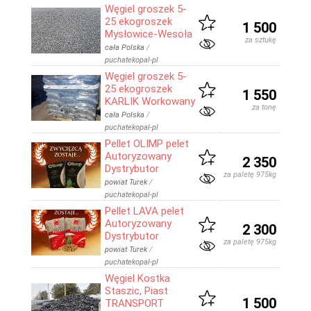
Węgiel groszek 5-
25 ekogroszek
1 500
Mysłowice-Wesoła
za sztukę
cała Polska
/
puchatekopal-pl
Węgiel groszek 5-
25 ekogroszek
1 550
KARLIK Workowany
za tonę
cała Polska
/
puchatekopal-pl
Pellet OLIMP pelet
Autoryzowany
2 350
Dystrybutor
za paletę 975kg
powiat Turek
/
puchatekopal-pl
Pellet LAVA pelet
Autoryzowany
2 300
Dystrybutor
za paletę 975kg
powiat Turek
/
puchatekopal-pl
Węgiel Kostka
Staszic, Piast
1 500
TRANSPORT