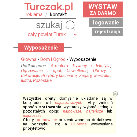
WYSTAW
ZA DARMO
reklama
/
kontakt
logowanie
Szukaj
rejestracja
Wyposażenie
Główna
›
Dom i Ogród
› Wyposażenie
Podkategorie:
Armatura
,
Dywany i tekstylia
,
Ogrzewanie i opał
,
Oświetlenie
,
Obrazy i
dekoracje
,
Przybory kuchenne
,
Zegary, wieszaki i
lustra
,
Pozostałe
⊗
Wszystkie oferty domyślnie układane są w
kolejności od
najciekawszych
. Aby zmienić
sposób
sortowania
wystarczy wybrać jedną z
pozostałych opcji:
najnowsze
,
najtańsze
lub
najdroższe
.
Oferty
promowane
prezentowane są dodatkowo
na początku listy, a
ulubione
wyświetlane
priorytetowo.