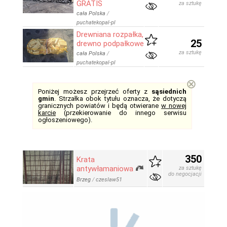
GRATIS
za sztukę
cała Polska
/
puchatekopal-pl
Drewniana rozpałka,
25
drewno podpałkowe
za sztukę
cała Polska
/
puchatekopal-pl
⊗
Poniżej możesz przejrzeć oferty z
sąsiednich
gmin
. Strzałka obok tytułu oznacza, że dotyczą
granicznych powiatów i będą otwierane
w nowej
karcie
(przekierowanie do innego serwisu
ogłoszeniowego).
350
Krata
antywłamaniowa
za sztukę
do negocjacji
Brzeg
/
czeslaw51