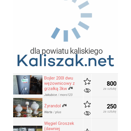
Bojler 200l dwu
800
wężownicowy z
grzałką 3kw
za sztukę
Jakubice
/
moro123
250
Żyrandol
za sztukę
Warta
/
plus
Węgiel Groszek
(dawniej