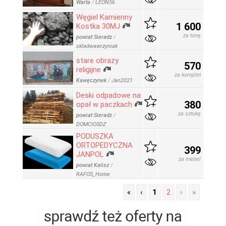
Warta
/
LEON56
Węgiel Kamienny
1 600
Kostka 30MJ
za tonę
powiat Sieradz
/
skladwawrzyniak
stare obrazy
570
religijne
za komplet
Kawęczynek
/
Jan2021
Deski odpadowe na
380
opał w paczkach
za sztukę
powiat Sieradz
/
DOMCIOSDZ
PODUSZKA
ORTOPEDYCZNA
399
JANPOL
za mebel
powiat Kalisz
/
RAFOS_Home
«
‹
1
2
›
»