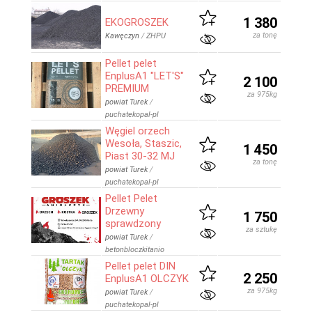
1 380
EKOGROSZEK
za tonę
Kawęczyn
/
ZHPU
Pellet pelet
EnplusA1 "LET'S"
2 100
PREMIUM
za 975kg
powiat Turek
/
puchatekopal-pl
Węgiel orzech
Wesoła, Staszic,
1 450
Piast 30-32 MJ
za tonę
powiat Turek
/
puchatekopal-pl
Pellet Pelet
Drzewny
1 750
sprawdzony
za sztukę
powiat Turek
/
betonbloczkitanio
Pellet pelet DIN
2 250
EnplusA1 OLCZYK
za 975kg
powiat Turek
/
puchatekopal-pl