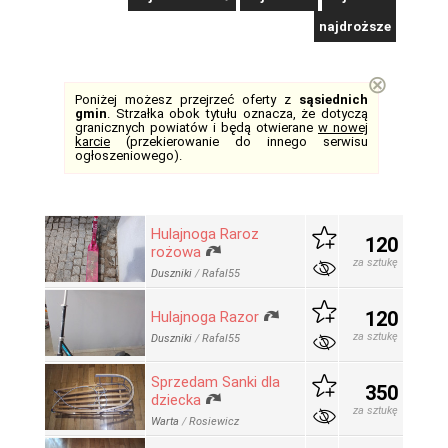
najdroższe
⊗
Poniżej możesz przejrzeć oferty z
sąsiednich
gmin
. Strzałka obok tytułu oznacza, że dotyczą
granicznych powiatów i będą otwierane
w nowej
karcie
(przekierowanie do innego serwisu
ogłoszeniowego).
Hulajnoga Raroz
120
rożowa
za sztukę
Duszniki
/
Rafal55
120
Hulajnoga Razor
za sztukę
Duszniki
/
Rafal55
Sprzedam Sanki dla
350
dziecka
za sztukę
Warta
/
Rosiewicz