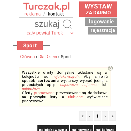
WYSTAW
ZA DARMO
reklama
/
kontakt
logowanie
Szukaj
rejestracja
Sport
Główna
›
Dla Dzieci
› Sport
⊗
Wszystkie oferty domyślnie układane są w
kolejności od
najciekawszych
. Aby zmienić
sposób
sortowania
wystarczy wybrać jedną z
pozostałych opcji:
najnowsze
,
najtańsze
lub
najdroższe
.
Oferty
promowane
prezentowane są dodatkowo
na początku listy, a
ulubione
wyświetlane
priorytetowo.
«
‹
1
›
»
najciekawsze
najnowsze
najtańsze