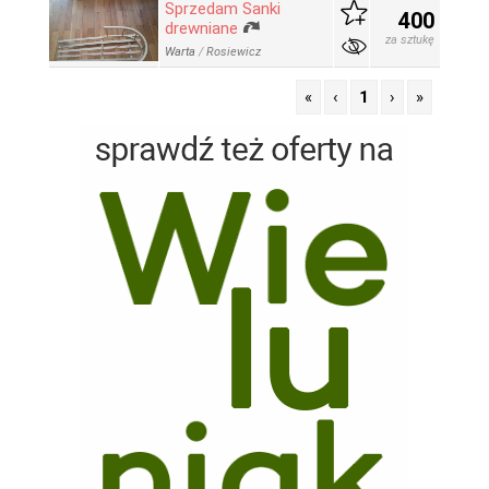
Sprzedam Sanki
400
drewniane
za sztukę
Warta
/
Rosiewicz
«
‹
1
›
»