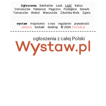
Ogłoszenia
Bełchatów
Łask
Łódź
Kalisz
Ostrzeszów
Pabianice
Pajęczno
Poddębice
Sieradz
Tomaszów
Wieluń
Wieruszów
Zduńska Wola
Zgierz
wystaw
moje konto
o nas
regulamin
prywatność
© 2026
reklama
kontakt
desktop
Turczak.pl