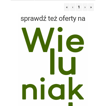
«
‹
1
›
»