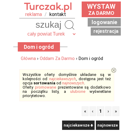
WYSTAW
ZA DARMO
reklama
/
kontakt
logowanie
Szukaj
rejestracja
Dom i ogród
Główna
›
Oddam Za Darmo
› Dom i ogród
⊗
Wszystkie oferty domyślnie układane są w
kolejności od
najciekawszych
, dostępna jest też
opcja
sortowania
od
najnowszych
.
Oferty
promowane
prezentowane są dodatkowo
na początku listy, a
ulubione
wyświetlane
priorytetowo.
«
‹
1
›
»
najciekawsze
najnowsze