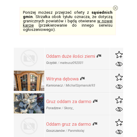
⊗
Poniżej możesz przejrzeć oferty z
sąsiednich
gmin
. Strzałka obok tytułu oznacza, że dotyczą
granicznych powiatów i będą otwierane
w nowej
karcie
(przekierowanie do innego serwisu
ogłoszeniowego).
Oddam duże ilości ziemi
Grzybki
/
mateusz092001
Witryna dębowa
Kamionacz
/
MichalSzymanski93
Gruz oddam za darmo
Poradzew
/
Skony_
Oddam gruz za darmo
Goszczanów
/
Panmikolaj