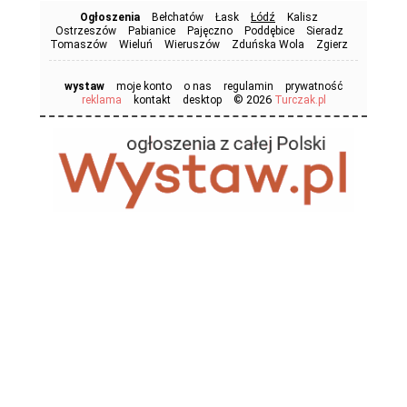
Ogłoszenia
Bełchatów
Łask
Łódź
Kalisz
Ostrzeszów
Pabianice
Pajęczno
Poddębice
Sieradz
Tomaszów
Wieluń
Wieruszów
Zduńska Wola
Zgierz
wystaw
moje konto
o nas
regulamin
prywatność
© 2026
reklama
kontakt
desktop
Turczak.pl