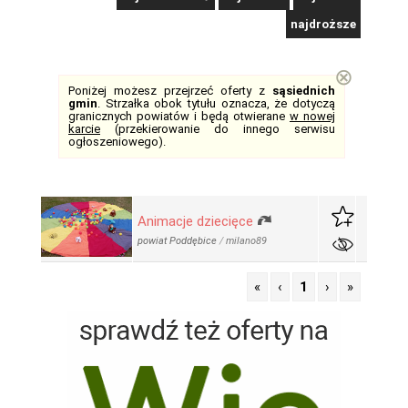
najdroższe
⊗
Poniżej możesz przejrzeć oferty z
sąsiednich
gmin
. Strzałka obok tytułu oznacza, że dotyczą
granicznych powiatów i będą otwierane
w nowej
karcie
(przekierowanie do innego serwisu
ogłoszeniowego).
Animacje dziecięce
powiat Poddębice
/
milano89
«
‹
1
›
»