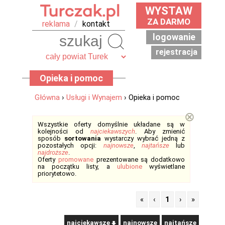
WYSTAW
ZA DARMO
reklama
/
kontakt
logowanie
Szukaj
rejestracja
Opieka i pomoc
Główna
›
Usługi i Wynajem
› Opieka i pomoc
⊗
Wszystkie oferty domyślnie układane są w
kolejności od
najciekawszych
. Aby zmienić
sposób
sortowania
wystarczy wybrać jedną z
pozostałych opcji:
najnowsze
,
najtańsze
lub
najdroższe
.
Oferty
promowane
prezentowane są dodatkowo
na początku listy, a
ulubione
wyświetlane
priorytetowo.
«
‹
1
›
»
najciekawsze
najnowsze
najtańsze