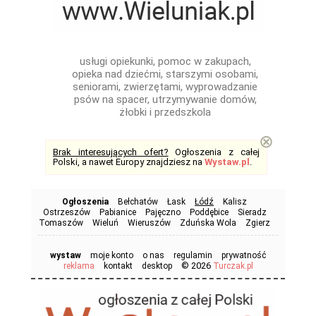
usługi opiekunki, pomoc w zakupach,
opieka nad dziećmi, starszymi osobami,
seniorami, zwierzętami, wyprowadzanie
psów na spacer, utrzymywanie domów,
żłobki i przedszkola
⊗
Brak interesujących ofert?
Ogłoszenia z całej
Polski, a nawet Europy znajdziesz na
Wystaw.pl
.
Ogłoszenia
Bełchatów
Łask
Łódź
Kalisz
Ostrzeszów
Pabianice
Pajęczno
Poddębice
Sieradz
Tomaszów
Wieluń
Wieruszów
Zduńska Wola
Zgierz
wystaw
moje konto
o nas
regulamin
prywatność
© 2026
reklama
kontakt
desktop
Turczak.pl