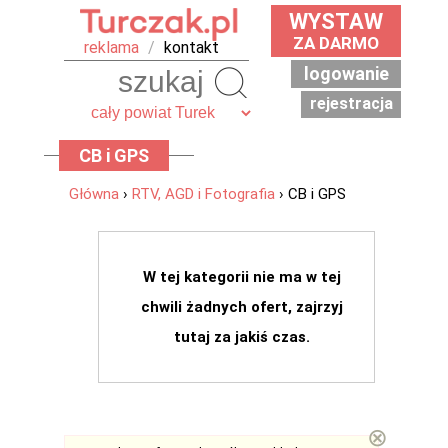
WYSTAW
ZA DARMO
reklama
/
kontakt
logowanie
Szukaj
rejestracja
CB i GPS
Główna
›
RTV, AGD i Fotografia
› CB i GPS
W tej kategorii nie ma w tej
chwili żadnych ofert, zajrzyj
tutaj za jakiś czas.
⊗