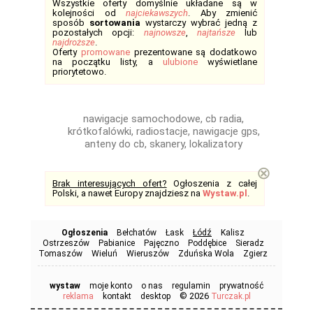
Wszystkie oferty domyślnie układane są w
kolejności od
najciekawszych
. Aby zmienić
sposób
sortowania
wystarczy wybrać jedną z
pozostałych opcji:
najnowsze
,
najtańsze
lub
najdroższe
.
Oferty
promowane
prezentowane są dodatkowo
na początku listy, a
ulubione
wyświetlane
priorytetowo.
nawigacje samochodowe, cb radia,
krótkofalówki, radiostacje, nawigacje gps,
anteny do cb, skanery, lokalizatory
⊗
Brak interesujących ofert?
Ogłoszenia z całej
Polski, a nawet Europy znajdziesz na
Wystaw.pl
.
Ogłoszenia
Bełchatów
Łask
Łódź
Kalisz
Ostrzeszów
Pabianice
Pajęczno
Poddębice
Sieradz
Tomaszów
Wieluń
Wieruszów
Zduńska Wola
Zgierz
wystaw
moje konto
o nas
regulamin
prywatność
© 2026
reklama
kontakt
desktop
Turczak.pl