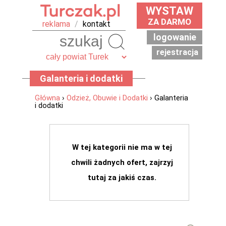
WYSTAW
ZA DARMO
reklama
/
kontakt
logowanie
Szukaj
rejestracja
Galanteria i dodatki
Główna
›
Odzież, Obuwie i Dodatki
› Galanteria
i dodatki
W tej kategorii nie ma w tej
chwili żadnych ofert, zajrzyj
tutaj za jakiś czas.