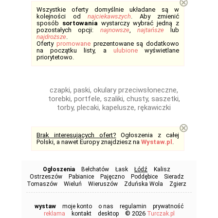
⊗
Wszystkie oferty domyślnie układane są w
kolejności od
najciekawszych
. Aby zmienić
sposób
sortowania
wystarczy wybrać jedną z
pozostałych opcji:
najnowsze
,
najtańsze
lub
najdroższe
.
Oferty
promowane
prezentowane są dodatkowo
na początku listy, a
ulubione
wyświetlane
priorytetowo.
czapki, paski, okulary przeciwsłoneczne,
torebki, portfele, szaliki, chusty, saszetki,
torby, plecaki, kapelusze, rękawiczki
⊗
Brak interesujących ofert?
Ogłoszenia z całej
Polski, a nawet Europy znajdziesz na
Wystaw.pl
.
Ogłoszenia
Bełchatów
Łask
Łódź
Kalisz
Ostrzeszów
Pabianice
Pajęczno
Poddębice
Sieradz
Tomaszów
Wieluń
Wieruszów
Zduńska Wola
Zgierz
wystaw
moje konto
o nas
regulamin
prywatność
© 2026
reklama
kontakt
desktop
Turczak.pl