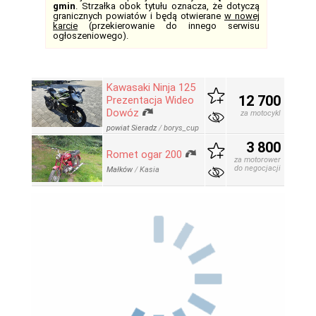
gmin
. Strzałka obok tytułu oznacza, że dotyczą
granicznych powiatów i będą otwierane
w nowej
karcie
(przekierowanie do innego serwisu
ogłoszeniowego).
Kawasaki Ninja 125
12 700
Prezentacja Wideo
Dowóz
za motocykl
powiat Sieradz
/
borys_cup
3 800
Romet ogar 200
za motorower
do negocjacji
Małków
/
Kasia