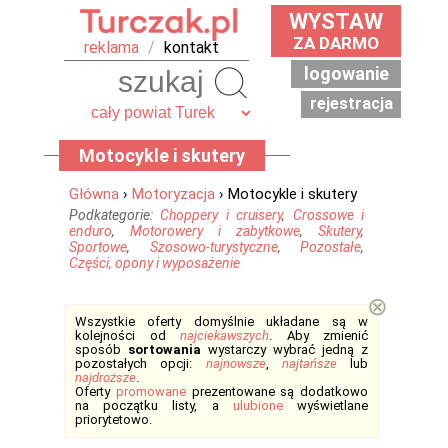
WYSTAW
ZA DARMO
reklama
/
kontakt
logowanie
Szukaj
rejestracja
Motocykle i skutery
Główna
›
Motoryzacja
› Motocykle i skutery
Podkategorie:
Choppery i cruisery
,
Crossowe i
enduro
,
Motorowery i zabytkowe
,
Skutery
,
Sportowe
,
Szosowo-turystyczne
,
Pozostałe
,
Części, opony i wyposażenie
⊗
Wszystkie oferty domyślnie układane są w
kolejności od
najciekawszych
. Aby zmienić
sposób
sortowania
wystarczy wybrać jedną z
pozostałych opcji:
najnowsze
,
najtańsze
lub
najdroższe
.
Oferty
promowane
prezentowane są dodatkowo
na początku listy, a
ulubione
wyświetlane
priorytetowo.