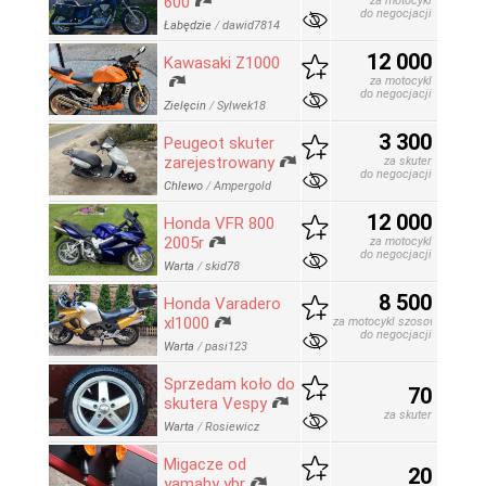
600
za motocykl
do negocjacji
Łabędzie
/
dawid7814
12 000
Kawasaki Z1000
za motocykl
do negocjacji
Zielęcin
/
Sylwek18
3 300
Peugeot skuter
zarejestrowany
za skuter
do negocjacji
Chlewo
/
Ampergold
12 000
Honda VFR 800
2005r
za motocykl
do negocjacji
Warta
/
skid78
8 500
Honda Varadero
xl1000
za motocykl szosowo-turysty
do negocjacji
Warta
/
pasi123
Sprzedam koło do
70
skutera Vespy
za skuter
Warta
/
Rosiewicz
Migacze od
20
yamahy ybr