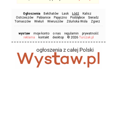
Ogłoszenia
Bełchatów
Łask
Łódź
Kalisz
Ostrzeszów
Pabianice
Pajęczno
Poddębice
Sieradz
Tomaszów
Wieluń
Wieruszów
Zduńska Wola
Zgierz
wystaw
moje konto
o nas
regulamin
prywatność
© 2026
reklama
kontakt
desktop
Turczak.pl