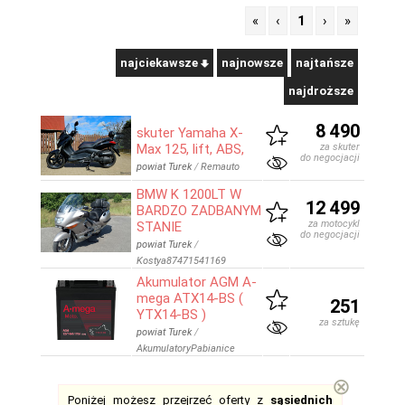
«
‹
1
›
»
najciekawsze
najnowsze
najtańsze
najdroższe
8 490
skuter Yamaha X-
Max 125, lift, ABS,
za skuter
do negocjacji
powiat Turek
/
Remauto
BMW K 1200LT W
12 499
BARDZO ZADBANYM
za motocykl
STANIE
do negocjacji
powiat Turek
/
Kostya87471541169
Akumulator AGM A-
mega ATX14-BS (
251
YTX14-BS )
za sztukę
powiat Turek
/
AkumulatoryPabianice
⊗
Poniżej możesz przejrzeć oferty z
sąsiednich