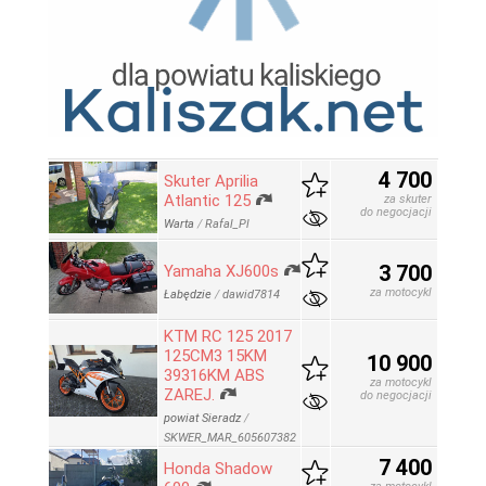
4 700
Skuter Aprilia
Atlantic 125
za skuter
do negocjacji
Warta
/
Rafal_Pl
3 700
Yamaha XJ600s
za motocykl
Łabędzie
/
dawid7814
KTM RC 125 2017
125CM3 15KM
10 900
39316KM ABS
za motocykl
ZAREJ.
do negocjacji
powiat Sieradz
/
SKWER_MAR_605607382
7 400
Honda Shadow