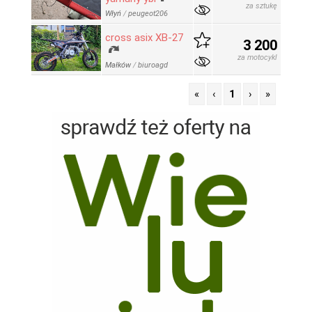
za sztukę
Włyń
/
peugeot206
cross asix XB-27
3 200
za motocykl
Małków
/
biuroagd
«
‹
1
›
»